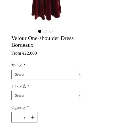
Velour One-shoulder Dress
Bordeaux
Sale
From
¥22,000
Price
サイズ
*
ドレス丈
*
Quantity
*