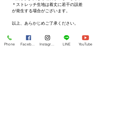
＊ストレッチ生地は着丈に若干の誤差
が発生する場合がございます。
以上、あらかじめご了承ください。
【商品に関するお問い合わせ】
Phone
Facebook
Instagram
LINE
YouTube
お問い合わせはKAVAIのLINEが大変
便利です。
ご登録の上お問い合わせください。
https://lin.ee/uswSaFh
サイズサンプル貸し出し
最大3枚までをお貸しいたします。
カラーバリエーション
＊数に限りがあり、貸出中の場合も多
いため別カラーのご用意となる場合も
ブルー
ございます。 ＊到着日から10日以内
https://www.hulaoritahiti.jp/product-
にご返却お願いいたします。 ＊ご返
page/velour-one-shoulder-dress-blue
送時の送料はお客様のご負担でお願い
フラレッスン動画一覧へ