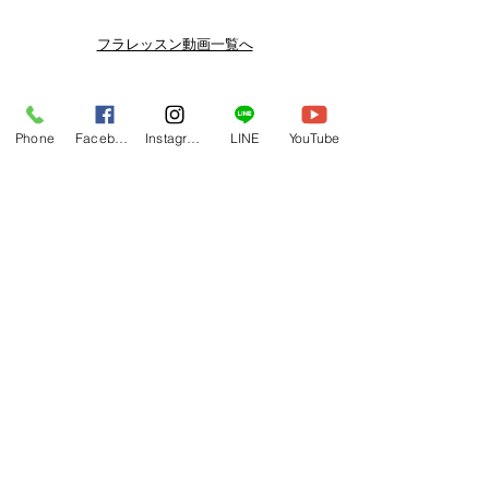
スン動画セールを開催しております。
よりお得なまとめ買いプランや、DVD
フラレッスン動画一覧へ
納品もございます。
下記よりぜひご登録ください。
Related Products
メルマガ
Phone
Facebook
Instagram
LINE
YouTube
https://www.hulaoritahiti.jp/e-mail-
newsletter
LINE
https://lin.ee/nW22kfM
*セールはランダムで選曲されますの
で、こちら商品がセール対象になる場
合もございます。あらかじめご了承く
ださいませ。