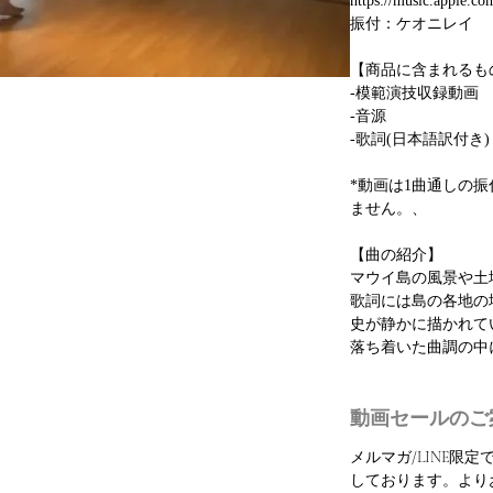
https://music.apple.c
振付：ケオニレイ
【商品に含まれるも
-模範演技収録動画
-音源
-歌詞(日本語訳付き)
*動画は1曲通しの
ません。、
【曲の紹介】
マウイ島の風景や土
歌詞には島の各地の
史が静かに描かれて
落ち着いた曲調の中
動画セールのご
メルマガ/LINE限
しております。より