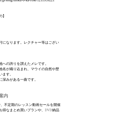
om/jp/song/moku-o-ka-rose/1211939221
の】
振付になります。レクチャー等はござい
地への誇りを讃えたメレです。
地名が織り込まれ、マウイの自然や歴
います。
に深みがある一曲です。
案内
定で、不定期のレッスン動画セールを開催
お得なまとめ買いプランや、DVD納品