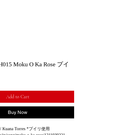
5 Moku O Ka Rose プイ
Add to Cart
Buy Now
 / Kuana Torres *プイリ使用