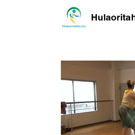
Hulaoritah