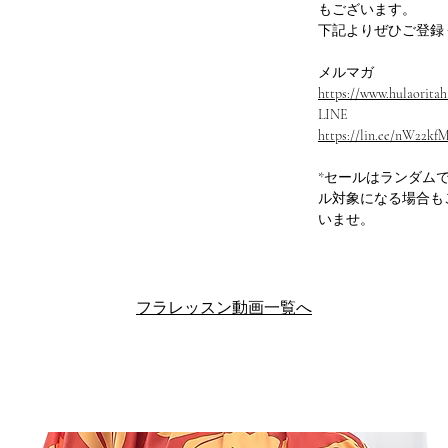
もございます。
下記よりぜひご登録
メルマガ
https://www.hulaoritahi
LINE
https://lin.ee/nW22kf
*セールはランダム
ル対象になる場合も
いませ。
フラレッスン動画一覧へ