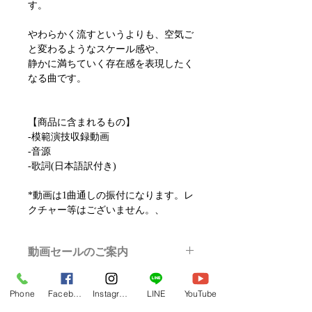
す。
やわらかく流すというよりも、空気ご
と変わるようなスケール感や、
静かに満ちていく存在感を表現したく
なる曲です。
【商品に含まれるもの】
-模範演技収録動画
-音源
-歌詞(日本語訳付き)
*動画は1曲通しの振付になります。レ
クチャー等はございません。、
動画セールのご案内
メルマガ/LINE限定で、不定期のレッ
スン動画セールを開催しております。
Phone
Facebook
Instagram
LINE
YouTube
よりお得なまとめ買いプランや、DVD