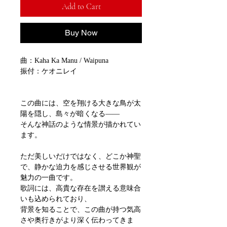
Add to Cart
Buy Now
曲：Kaha Ka Manu / Waipuna
振付：ケオニレイ
この曲には、空を翔ける大きな鳥が太
陽を隠し、島々が暗くなる――
そんな神話のような情景が描かれてい
ます。
ただ美しいだけではなく、どこか神聖
で、静かな迫力を感じさせる世界観が
魅力の一曲です。
歌詞には、高貴な存在を讃える意味合
いも込められており、
背景を知ることで、この曲が持つ気高
さや奥行きがより深く伝わってきま