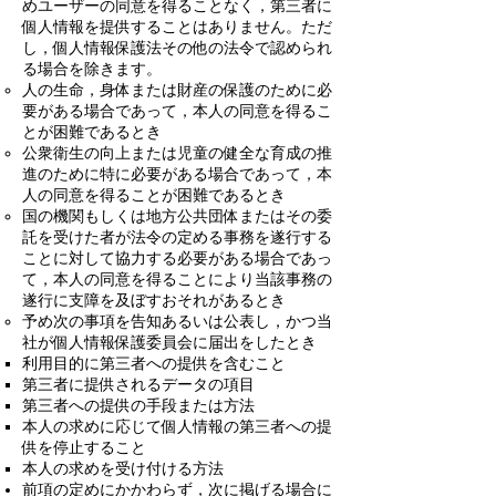
めユーザーの同意を得ることなく，第三者に
個人情報を提供することはありません。ただ
し，個人情報保護法その他の法令で認められ
る場合を除きます。
人の生命，身体または財産の保護のために必
要がある場合であって，本人の同意を得るこ
とが困難であるとき
公衆衛生の向上または児童の健全な育成の推
進のために特に必要がある場合であって，本
人の同意を得ることが困難であるとき
国の機関もしくは地方公共団体またはその委
託を受けた者が法令の定める事務を遂行する
ことに対して協力する必要がある場合であっ
て，本人の同意を得ることにより当該事務の
遂行に支障を及ぼすおそれがあるとき
予め次の事項を告知あるいは公表し，かつ当
社が個人情報保護委員会に届出をしたとき
利用目的に第三者への提供を含むこと
第三者に提供されるデータの項目
第三者への提供の手段または方法
本人の求めに応じて個人情報の第三者への提
供を停止すること
本人の求めを受け付ける方法
前項の定めにかかわらず，次に掲げる場合に