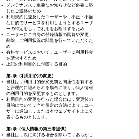
メンテナンス，重要なお知らせなど必要に応
じたご連絡のため
利用規約に違反したユーザーや，不正・不当
な目的でサービスを利用しようとするユーザ
ーの特定をし，ご利用をお断りするため
ユーザーにご自身の登録情報の閲覧や変更，
削除，ご利用状況の閲覧を行っていただくた
め
有料サービスにおいて，ユーザーに利用料金
を請求するため
上記の利用目的に付随する目的
第4条（利用目的の変更）
当社は，利用目的が変更前と関連性を有する
と合理的に認められる場合に限り，個人情報
の利用目的を変更するものとします。
利用目的の変更を行った場合には，変更後の
目的について，当社所定の方法により，ユー
ザーに通知し，または本ウェブサイト上に公
表するものとします。
第5条（個人情報の第三者提供）
当社は，次に掲げる場合を除いて，あらかじ