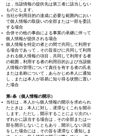
は，当該情報の提供先は第三者に該当しない
ものとします。
当社が利用目的の達成に必要な範囲内におい
て個人情報の取扱いの全部または一部を委託
する場合
合併その他の事由による事業の承継に伴って
個人情報が提供される場合
個人情報を特定の者との間で共同して利用す
る場合であって，その旨並びに共同して利用
される個人情報の項目，共同して利用する者
の範囲，利用する者の利用目的および当該個
人情報の管理について責任を有する者の氏名
または名称について，あらかじめ本人に通知
し，または本人が容易に知り得る状態に置い
た場合
第6条（個人情報の開示）
当社は，本人から個人情報の開示を求められ
たときは，本人に対し，遅滞なくこれを開示
します。ただし，開示することにより次のい
ずれかに該当する場合は，その全部または一
部を開示しないこともあり，開示しない決定
をした場合には，その旨を遅滞なく通知しま