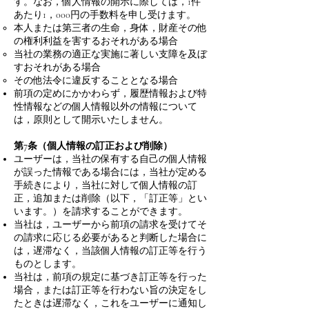
す。なお，個人情報の開示に際しては，1件
あたり1，000円の手数料を申し受けます。
本人または第三者の生命，身体，財産その他
の権利利益を害するおそれがある場合
当社の業務の適正な実施に著しい支障を及ぼ
すおそれがある場合
その他法令に違反することとなる場合
前項の定めにかかわらず，履歴情報および特
性情報などの個人情報以外の情報について
は，原則として開示いたしません。
第7条（個人情報の訂正および削除）
ユーザーは，当社の保有する自己の個人情報
が誤った情報である場合には，当社が定める
手続きにより，当社に対して個人情報の訂
正，追加または削除（以下，「訂正等」とい
います。）を請求することができます。
当社は，ユーザーから前項の請求を受けてそ
の請求に応じる必要があると判断した場合に
は，遅滞なく，当該個人情報の訂正等を行う
ものとします。
当社は，前項の規定に基づき訂正等を行った
場合，または訂正等を行わない旨の決定をし
たときは遅滞なく，これをユーザーに通知し