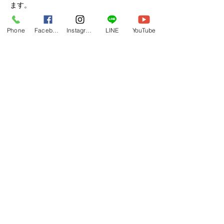
ます。
第8条（個人情報の利用停止等）
Phone
Facebook
Instagram
LINE
YouTube
当社は，本人から，個人情報が，利用目的の
範囲を超えて取り扱われているという理由，
または不正の手段により取得されたものであ
るという理由により，その利用の停止または
消去（以下，「利用停止等」といいます。）
を求められた場合には，遅滞なく必要な調査
を行います。
前項の調査結果に基づき，その請求に応じる
必要があると判断した場合には，遅滞なく，
当該個人情報の利用停止等を行います。
当社は，前項の規定に基づき利用停止等を行
った場合，または利用停止等を行わない旨の
決定をしたときは，遅滞なく，これをユーザ
ーに通知します。
前2項にかかわらず，利用停止等に多額の費
用を有する場合その他利用停止等を行うこと
が困難な場合であって，ユーザーの権利利益
を保護するために必要なこれに代わるべき措
置をとれる場合は，この代替策を講じるもの
とします。