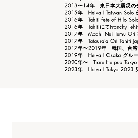
2013〜14年 東日本大震災
2015年 Heiva I Taiwan Solo
2016年 Tahiti fete of Hilo So
2016年 TahitiにてFrancky
2017年 Maohi Nui Tumu Ori
2017年 Tataura’a Ori Tahiti
2017年〜2019年 韓国、台
2019年 Heiva I Osaka 
2020年〜 Tiare Heipua T
2023年 Heiva I Tokyo 202