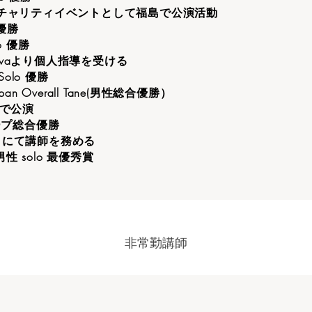
のチャリティイベントとして福島で公演活動
 優勝
lo 優勝
 Tehivaより個人指導を受ける
 Solo 優勝
 Japan Overall Tane(男性総合優勝）
湾で公演
グループ総合優勝
okyo にて講師を務める
3 男性 solo 最優秀賞
非常勤講師