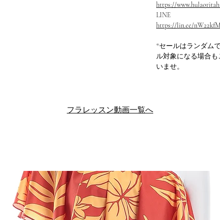
https://www.hulaoritahi
LINE
https://lin.ee/nW22kf
*セールはランダム
ル対象になる場合も
いませ。
フラレッスン動画一覧へ