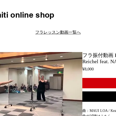
iti online shop
フラレッスン動画一覧へ
フラ振付動画 H186
Reichel feat. 
Price
¥8,000
曲：MAUI LOA / Keali`