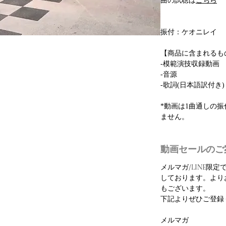
曲の試聴は
こちら
振付：ケオニレイ
【商品に含まれるも
-模範演技収録動画
-音源
-歌詞(日本語訳付き)
*動画は1曲通しの
ません。
動画セールのご
メルマガ/LINE限
しております。より
もございます。
下記よりぜひご登録
メルマガ