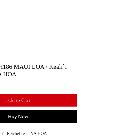
 MAUI LOA / Keali`i
NA HOA
Add to Cart
Buy Now
i Reichel feat. NA HOA