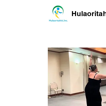
Hulaoritah