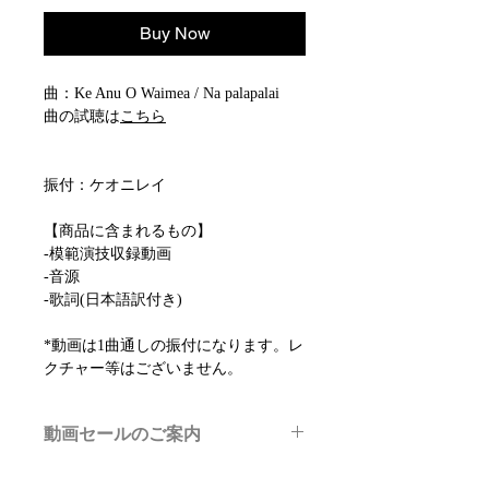
Buy Now
曲：Ke Anu O Waimea / Na palapalai
曲の試聴は
こちら
振付：ケオニレイ
【商品に含まれるもの】
-模範演技収録動画
-音源
-歌詞(日本語訳付き)
*動画は1曲通しの振付になります。レ
クチャー等はございません。
動画セールのご案内
メルマガ/LINE限定で、不定期のレッ