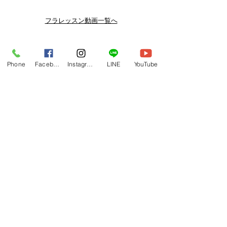
スン動画セールを開催しております。
よりお得なまとめ買いプランや、DVD
フラレッスン動画一覧へ
納品もございます。
下記よりぜひご登録ください。
Related Products
メルマガ
Phone
Facebook
Instagram
LINE
YouTube
https://www.hulaoritahiti.jp/e-mail-
newsletter
LINE
https://lin.ee/nW22kfM
*セールはランダムで選曲されますの
で、こちら商品がセール対象になる場
合もございます。あらかじめご了承く
ださいませ。