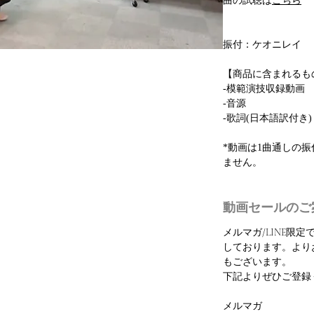
曲の試聴は
こちら
振付：ケオニレイ
【商品に含まれるも
-模範演技収録動画
-音源
-歌詞(日本語訳付き)
*動画は1曲通しの
ません。
動画セールのご
メルマガ/LINE限
しております。より
もございます。
下記よりぜひご登録
メルマガ