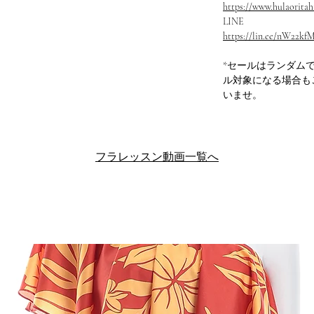
https://www.hulaoritahi
LINE
https://lin.ee/nW22kf
*セールはランダム
ル対象になる場合も
いませ。
フラレッスン動画一覧へ