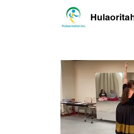
Hulaoritah