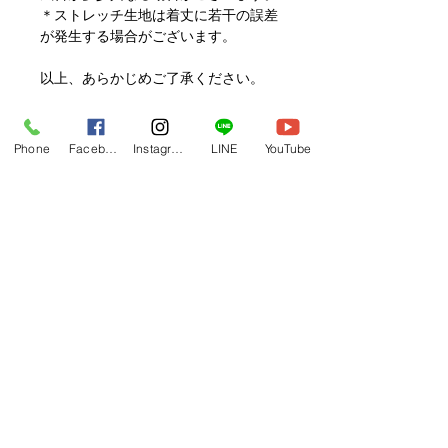
＊ストレッチ生地は着丈に若干の誤差
が発生する場合がございます。
以上、あらかじめご了承ください。
【商品に関するお問い合わせ】
Phone
Facebook
Instagram
LINE
YouTube
お問い合わせはKAVAIのLINEが大変
便利です。
ご登録の上お問い合わせください。
https://lin.ee/uswSaFh
サイズサンプル貸し出し
最大3枚までをお貸しいたします。
カラーバリエーション
＊数に限りがあり、貸出中の場合も多
いため別カラーのご用意となる場合も
ブルー
ございます。 ＊到着日から10日以内
https://www.hulaoritahiti.jp/product-
にご返却お願いいたします。 ＊ご返
page/velour-one-shoulder-dress-blue
送時の送料はお客様のご負担でお願い
フラレッスン動画一覧へ