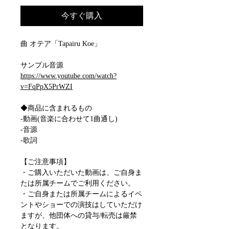
今すぐ購入
曲 オテア「Tapairu Koe」
サンプル音源
https://www.youtube.com/watch?
v=FqPpX5PrWZI
◆商品に含まれるもの
-動画(音楽に合わせて1曲通し)
-音源
-歌詞
【ご注意事項】
・ご購入いただいた動画は、ご自身ま
たは所属チームでご利用ください。
・ご自身または所属チームによるイベ
ントやショーでの演技はしていただけ
ますが、他団体への貸与/転売は厳禁
となります。