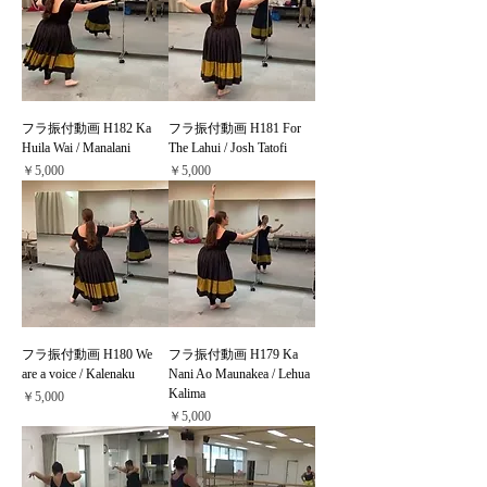
フラ振付動画 H182 Ka
フラ振付動画 H181 For
Huila Wai / Manalani
The Lahui / Josh Tatofi
価格
価格
￥5,000
￥5,000
フラ振付動画 H180 We
フラ振付動画 H179 Ka
are a voice / Kalenaku
Nani Ao Maunakea / Lehua
Kalima
価格
￥5,000
価格
￥5,000