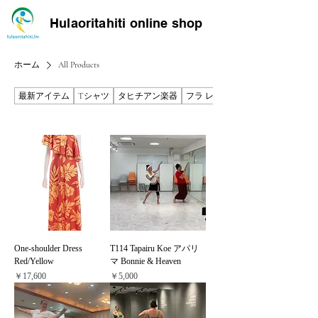
Hulaoritahiti online shop
ホーム
All Products
最新アイテム
Tシャツ
タヒチアン楽器
フラ レッスン動画
One-shoulder Dress
T114 Tapairu Koe アパリ
Red/Yellow
マ Bonnie & Heaven
価格
価格
￥17,600
￥5,000