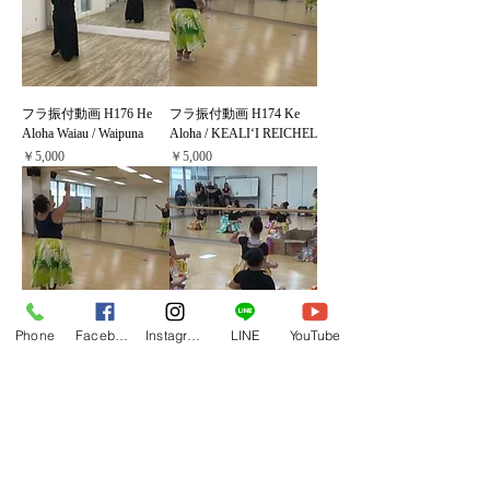
フラ振付動画 H176 He
フラ振付動画 H174 Ke
Aloha Waiau / Waipuna
Aloha / KEALIʻI REICHEL
価格
価格
￥5,000
￥5,000
Phone
Facebook
Instagram
LINE
YouTube
フラ振付動画 H173 Lei
フラ振付動画 H172
Lehua / Mark Yamanaka
Kūkahauʻula Me Poliahu *
カヒコ *プニウ使用
価格
￥5,000
価格
￥5,000