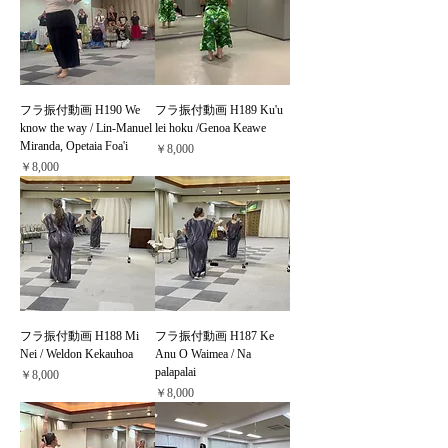
フラ振付動画 H190 We
フラ振付動画 H189 Ku'u
know the way / Lin-Manuel
lei hoku /Genoa Keawe
Miranda, Opetaia Foa'i
価格
￥8,000
価格
￥8,000
フラ振付動画 H188 Mi
フラ振付動画 H187 Ke
Nei / Weldon Kekauhoa
Anu O Waimea / Na
palapalai
価格
￥8,000
価格
￥8,000