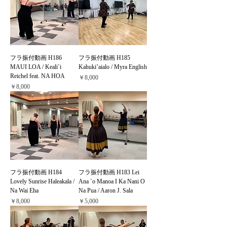
フラ振付動画 H186
フラ振付動画 H185
MAUI LOA / Keali`i
Kahuki’aialo / Myra English
Reichel feat. NA HOA
価格
￥8,000
価格
￥8,000
フラ振付動画 H184
フラ振付動画 H183 Lei
Lovely Sunrise Haleakala /
Ana `o Manoa I Ka Nani O
Na Wai Eha
Na Pua / Aaron J. Sala
価格
価格
￥8,000
￥5,000