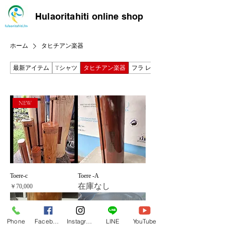
Hulaoritahiti online shop
ホーム
タヒチアン楽器
最新アイテム
Tシャツ
タヒチアン楽器
フラ レッスン動画
NEW
Toere-c
Toere -A
在庫なし
価格
￥70,000
Phone
Facebook
Instagram
LINE
YouTube