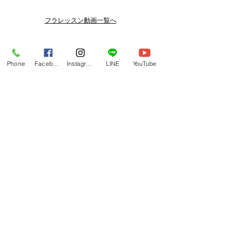
スン動画セールを開催しております。
よりお得なまとめ買いプランや、DVD
フラレッスン動画一覧へ
納品もございます。
下記よりぜひご登録ください。
Related Products
メルマガ
Phone
Facebook
Instagram
LINE
YouTube
https://www.hulaoritahiti.jp/e-mail-
newsletter
LINE
https://lin.ee/nW22kfM
*セールはランダムで選曲されますの
で、こちら商品がセール対象になる場
合もございます。あらかじめご了承く
ださいませ。