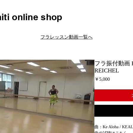
iti online shop
フラレッスン動画一覧へ
フラ振付動画 H174
REICHEL
価
￥5,000
格
曲：Ke Aloha / KEAL