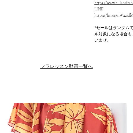
https://www.hulaoritahi
LINE
https://lin.ee/nW22kf
*セールはランダム
ル対象になる場合も
いませ。
フラレッスン動画一覧へ