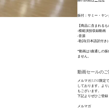
曲の試聴は
こちら
振付：サミー・ヤン
【商品に含まれるも
-模範演技収録動画
-音源
-歌詞(日本語訳付き)
*動画は1曲通しの
ません。
動画セールのご
メルマガ/LINE限
しております。より
もございます。
下記よりぜひご登録
メルマガ