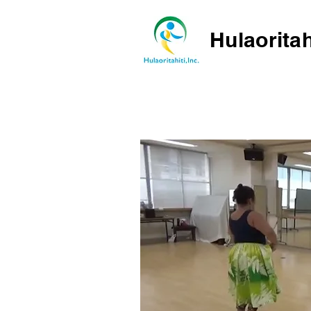
Hulaoritah