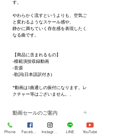
す。
やわらかく流すというよりも、空気ご
と変わるようなスケール感や、
静かに満ちていく存在感を表現したく
なる曲です。
【商品に含まれるもの】
-模範演技収録動画
-音源
-歌詞(日本語訳付き)
*動画は1曲通しの振付になります。レ
クチャー等はございません。、
動画セールのご案内
メルマガ/LINE限定で、不定期のレッ
スン動画セールを開催しております。
Phone
Facebook
Instagram
LINE
YouTube
よりお得なまとめ買いプランや、DVD