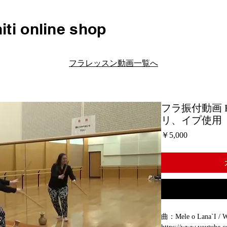
iti online shop
フラレッスン動画一覧へ
フラ振付動画 H01
リ、イプ使用
価
￥5,000
格
曲：Mele o Lana`I / W