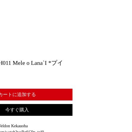
1 Mele o Lana`I *プイ
カートに追加する
今すぐ購入
eldon Kekauoha