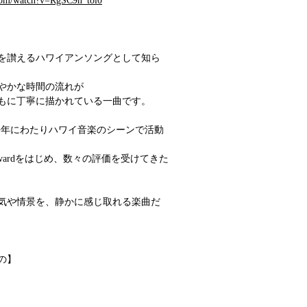
com/watch?v=RgSC9n_tol0
を讃えるハワイアンソングとして知ら
やかな時間の流れが
もに丁寧に描かれている一曲です。
uohaは長年にわたりハワイ音楽のシーンで活動
ano Awardをはじめ、数々の評価を受けてきた
気や情景を、静かに感じ取れる楽曲だ
の】