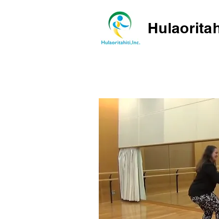
Hulaoritah