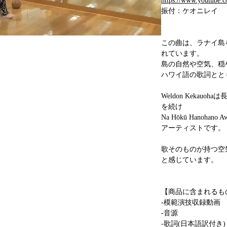
https://www.youtube.
振付：ケオニレイ
この曲は、ラナイ島
れています。
島の自然や空気、穏
ハワイ語の歌詞とと
Weldon Keka
を続け
Na Hōkū Hanoh
アーティストです。
歌そのものが持つ空
と感じています。
【商品に含まれるも
-模範演技収録動画
-音源
-歌詞(日本語訳付き)