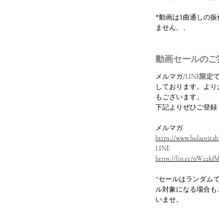
*動画は1曲通しの
ません。、
動画セールのご
メルマガ/LINE限
しております。より
もございます。
下記よりぜひご登録
メルマガ
https://www.hulaoritahi
LINE
https://lin.ee/nW22kf
*セールはランダム
ル対象になる場合も
いませ。