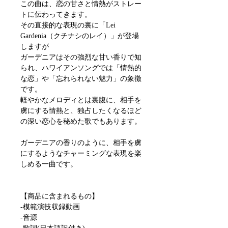
この曲は、恋の甘さと情熱がストレー
トに伝わってきます​。
​その直接的な表現の裏に「Lei
Gardenia（クチナシのレイ）」が登場
します​が
ガーデニアはその強烈な甘い香りで知
られ、ハワイアンソングでは「情熱的
な恋」や「忘れられない魅力」の象徴
です。
軽やかなメロディとは裏腹に、相手を
虜にする情熱と、独占したくなるほど
の深い恋心を秘めた歌でもあります。
ガーデニアの香りのように、相手を虜
にするようなチャーミングな表現を楽
しめる一曲です。
【商品に含まれるもの】
-模範演技収録動画
-音源