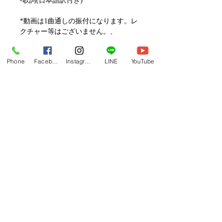
-歌詞(日本語訳付き)
*動画は1曲通しの振付になります。レ
クチャー等はございません。、
動画セールのご案内
Phone
Facebook
Instagram
LINE
YouTube
メルマガ/LINE限定で、不定期のレッ
スン動画セールを開催しております。
よりお得なまとめ買いプランや、DVD
フラレッスン動画一覧へ
納品もございます。
下記よりぜひご登録ください。
関連商品
メルマガ
https://www.hulaoritahiti.jp/e-mail-
newsletter
LINE
https://lin.ee/nW22kfM
*セールはランダムで選曲されますの
で、こちら商品がセール対象になる場