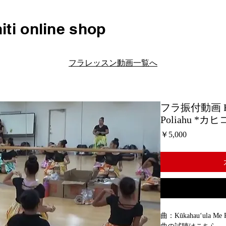
iti online shop
フラレッスン動画一覧へ
フラ振付動画 H17
Poliahu *
価
￥5,000
格
曲：Kūkahauʻula Me P