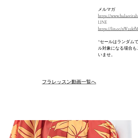
メルマガ
https://www.hulaoritahi
LINE
https://lin.ee/nW22kf
*セールはランダム
ル対象になる場合も
いませ。
フラレッスン動画一覧へ