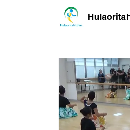
Hulaoritah