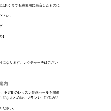
源はあくまでも練習用に録音したものに
ださい。
グ
の】
振付になります。レクチャー等はござい
案内
定で、不定期のレッスン動画セールを開催
お得なまとめ買いプランや、DVD納品
ください。