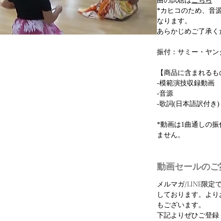
曲の試聴は
こちら
*カヒコのため、音
なります。
あらかじめご了承く
振付：サミー・ヤン
【商品に含まれるも
-模範演技収録動画
-音源
-歌詞(日本語訳付き)
*動画は1曲通しの
ません。
動画セールのご
メルマガ/LINE限
しております。より
もございます。
下記よりぜひご登録