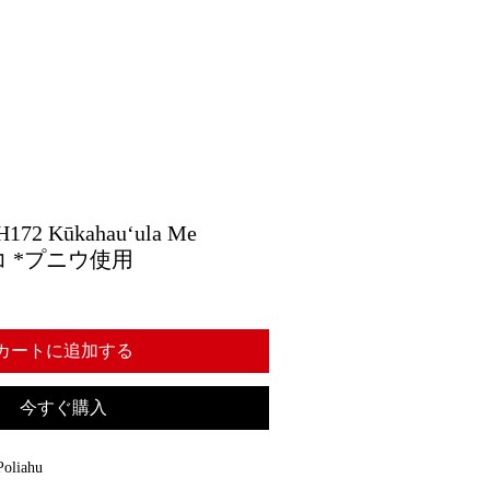
2 Kūkahauʻula Me
カヒコ *プニウ使用
カートに追加する
今すぐ購入
oliahu