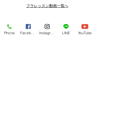
よりお得なまとめ買いプランや、DVD
フラレッスン動画一覧へ
納品もございます。
下記よりぜひご登録ください。
関連商品
メルマガ
Phone
Facebook
Instagram
LINE
YouTube
https://www.hulaoritahiti.jp/e-mail-
newsletter
LINE
https://lin.ee/nW22kfM
*セールはランダムで選曲されますの
で、こちら商品がセール対象になる場
合もございます。あらかじめご了承く
ださいませ。
One-shoulder Dress Red/Yellow
T114 Tapairu Koe 