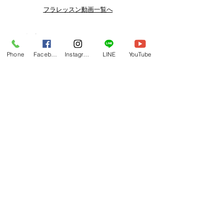
よりお得なまとめ買いプランや、DVD
フラレッスン動画一覧へ
納品もございます。
下記よりぜひご登録ください。
関連商品
メルマガ
Phone
Facebook
Instagram
LINE
YouTube
https://www.hulaoritahiti.jp/e-mail-
newsletter
LINE
https://lin.ee/nW22kfM
*セールはランダムで選曲されますの
で、こちら商品がセール対象になる場
合もございます。あらかじめご了承く
ださいませ。
One-shoulder Dress Red/Yellow
T114 Tapairu Koe 