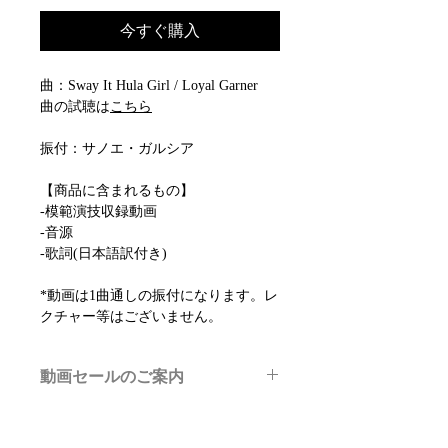
今すぐ購入
曲：Sway It Hula Girl / Loyal Garner
曲の試聴は
こちら
振付：サノエ・ガルシア
【商品に含まれるもの】
-模範演技収録動画
-音源
-歌詞(日本語訳付き)
*動画は1曲通しの振付になります。レ
クチャー等はございません。
動画セールのご案内
メルマガ/LINE限定で、不定期のレッ
スン動画セールを開催しております。