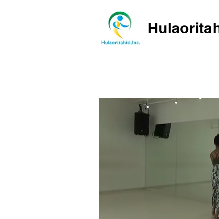
Hulaoritah