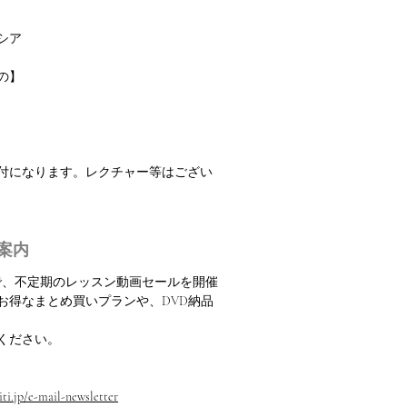
シア
の】
振付になります。レクチャー等はござい
案内
定で、不定期のレッスン動画セールを開催
お得なまとめ買いプランや、DVD納品
ください。
ti.jp/e-mail-newsletter