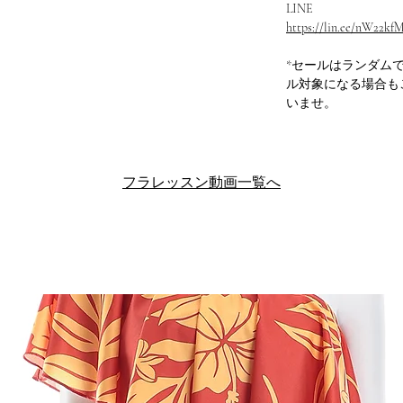
LINE
https://lin.ee/nW22kf
*セールはランダム
ル対象になる場合も
いませ。
フラレッスン動画一覧へ