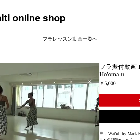
iti online shop
フラレッスン動画一覧へ
フラ振付動画 H165 
Ho'omalu
価
￥5,000
格
曲：Wai'oli by Mark Ke