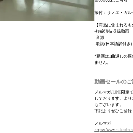
曲の試聴は
こちら
振付：サノエ・ガル
【商品に含まれるも
-模範演技収録動画
-音源
-歌詞(日本語訳付き)
*動画は1曲通しの
ません。
動画セールのご
メルマガ/LINE限
しております。より
もございます。
下記よりぜひご登録
メルマガ
https://www.hulaoritahi