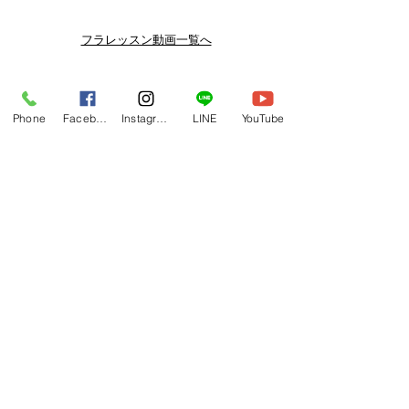
スン動画セールを開催しております。
よりお得なまとめ買いプランや、DVD
フラレッスン動画一覧へ
納品もございます。
下記よりぜひご登録ください。
関連商品
メルマガ
Phone
Facebook
Instagram
LINE
YouTube
https://www.hulaoritahiti.jp/e-mail-
newsletter
LINE
https://lin.ee/nW22kfM
*セールはランダムで選曲されますの
で、こちら商品がセール対象になる場
合もございます。あらかじめご了承く
ださいませ。