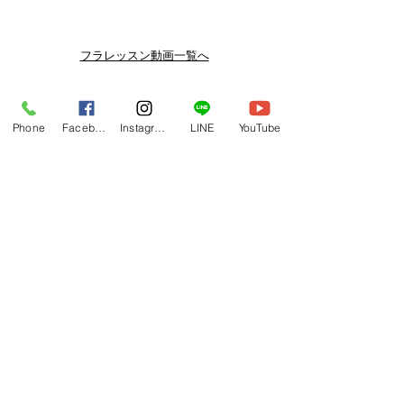
メルマガ/LINE限定で、不定期のレッ
スン動画セールを開催しております。
よりお得なまとめ買いプランや、DVD
フラレッスン動画一覧へ
納品もございます。
下記よりぜひご登録ください。
関連商品
メルマガ
Phone
Facebook
Instagram
LINE
YouTube
https://www.hulaoritahiti.jp/e-mail-
newsletter
LINE
https://lin.ee/nW22kfM
*セールはランダムで選曲されますの
で、こちら商品がセール対象になる場
合もございます。あらかじめご了承く
ださいませ。