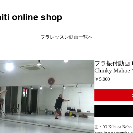
iti online shop
フラレッスン動画一覧へ
フラ振付動画 H111 
Chinky Maho
価
￥5,000
格
曲：`O Kilauea Noho L