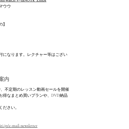
.com/watch?v=laNOYk_ZmBI
マウウ
の】
振付になります。レクチャー等はござい
案内
定で、不定期のレッスン動画セールを開催
お得なまとめ買いプランや、DVD納品
ください。
ti.jp/e-mail-newsletter