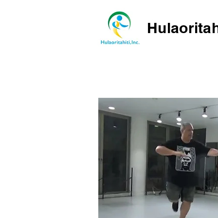
Hulaoritah