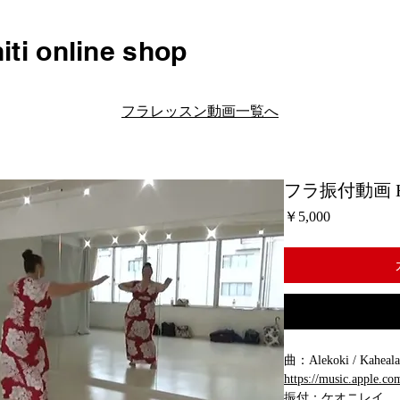
iti online shop
フラレッスン動画一覧へ
フラ振付動画 H110 
価
￥5,000
格
曲：Alekoki / Kaheala
https://music.apple.
振付：ケオニレイ