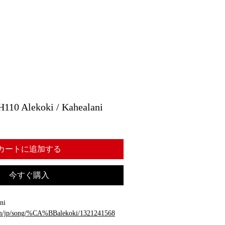
Alekoki / Kahealani
カートに追加する
今すぐ購入
ni
com/jp/song/%CA%BBalekoki/1321241568