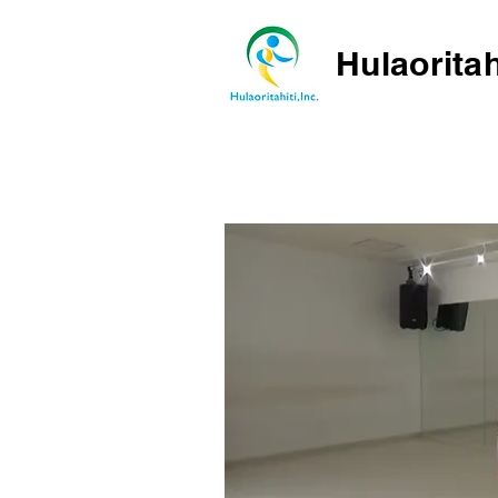
Hulaoritah