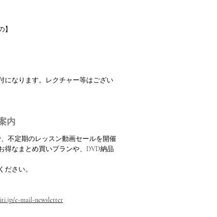
の】
振付になります。レクチャー等はござい
案内
定で、不定期のレッスン動画セールを開催
お得なまとめ買いプランや、DVD納品
ください。
ti.jp/e-mail-newsletter