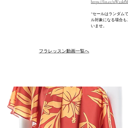
https://lin.ee/nW22kf
*セールはランダム
ル対象になる場合も
いませ。
フラレッスン動画一覧へ