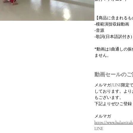
【商品に含まれるも
-模範演技収録動画
-音源
-歌詞(日本語訳付き)
*動画は1曲通しの
ません。
動画セールのご
メルマガ/LINE限
しております。より
もございます。
下記よりぜひご登録
メルマガ
https://www.hulaoritahi
LINE