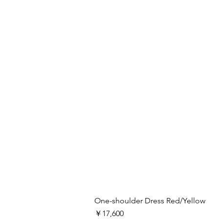
One-shoulder Dress Red/Yellow
価格
￥17,600