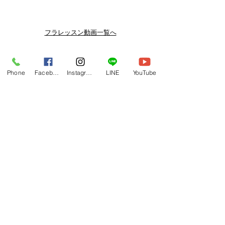
メルマガ/LINE限定で、不定期のレッ
スン動画セールを開催しております。
よりお得なまとめ買いプランや、DVD
フラレッスン動画一覧へ
納品もございます。
下記よりぜひご登録ください。
関連商品
メルマガ
Phone
Facebook
Instagram
LINE
YouTube
https://www.hulaoritahiti.jp/e-mail-
newsletter
LINE
https://lin.ee/nW22kfM
*セールはランダムで選曲されますの
で、こちら商品がセール対象になる場
合もございます。あらかじめご了承く
ださいませ。