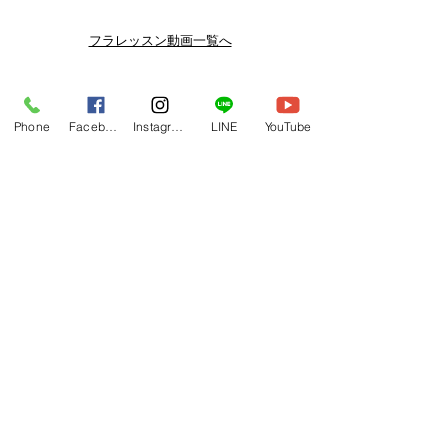
スン動画セールを開催しております。
よりお得なまとめ買いプランや、DVD
フラレッスン動画一覧へ
納品もございます。
下記よりぜひご登録ください。
関連商品
メルマガ
Phone
Facebook
Instagram
LINE
YouTube
https://www.hulaoritahiti.jp/e-mail-
newsletter
LINE
https://lin.ee/nW22kfM
*セールはランダムで選曲されますの
で、こちら商品がセール対象になる場
合もございます。あらかじめご了承く
ださいませ。