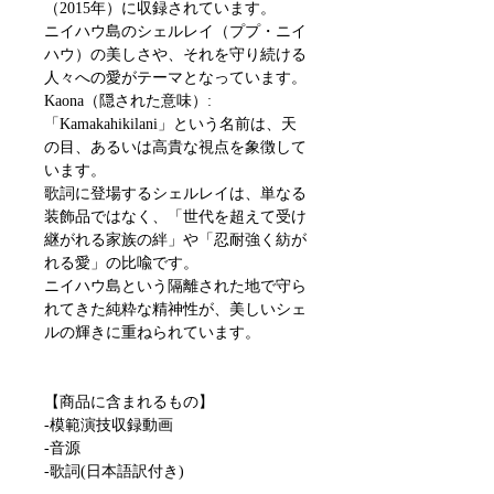
（2015年）に収録されています。
ニイハウ島のシェルレイ（ププ・ニイ
ハウ）の美しさや、それを守り続ける
人々への愛がテーマとなっています。
Kaona（隠された意味）:
「Kamakahikilani」という名前は、天
の目、あるいは高貴な視点を象徴して
います。
歌詞に登場するシェルレイは、単なる
装飾品ではなく、「世代を超えて受け
継がれる家族の絆」や「忍耐強く紡が
れる愛」の比喩です。
ニイハウ島という隔離された地で守ら
れてきた純粋な精神性が、美しいシェ
ルの輝きに重ねられています。
【商品に含まれるもの】
-模範演技収録動画
-音源
-歌詞(日本語訳付き)