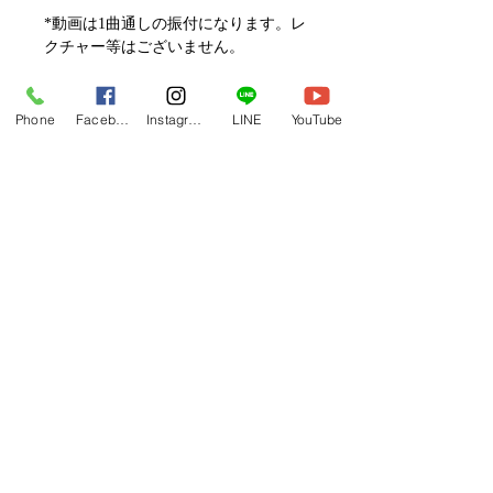
*動画は1曲通しの振付になります。レ
クチャー等はございません。
動画セールのご案内
Phone
Facebook
Instagram
LINE
YouTube
メルマガ/LINE限定で、不定期のレッ
スン動画セールを開催しております。
よりお得なまとめ買いプランや、DVD
フラレッスン動画一覧へ
納品もございます。
下記よりぜひご登録ください。
関連商品
メルマガ
https://www.hulaoritahiti.jp/e-mail-
newsletter
LINE
https://lin.ee/nW22kfM
*セールはランダムで選曲されますの
で、こちら商品がセール対象になる場
合もございます。あらかじめご了承く