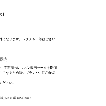
の】
振付になります。レクチャー等はござい
案内
定で、不定期のレッスン動画セールを開催
お得なまとめ買いプランや、DVD納品
ください。
ti.jp/e-mail-newsletter