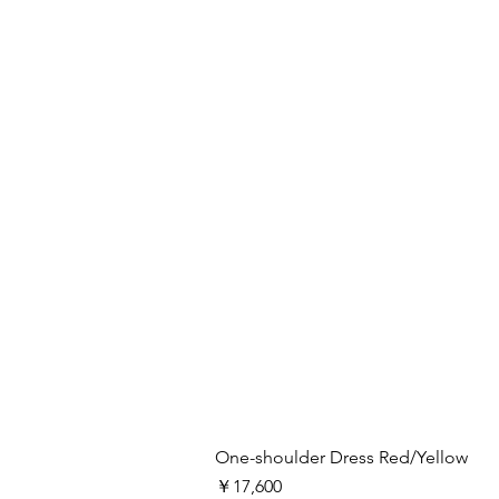
One-shoulder Dress Red/Yellow
価格
￥17,600