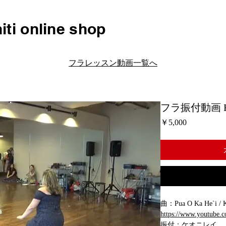
iti online shop
フラレッスン動画一覧へ
フラ振付動画 H081
価
￥5,000
格
曲：Pua O Ka He`i / 
https://www.youtube
振付：ケオニレイ