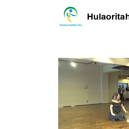
Hulaoritah