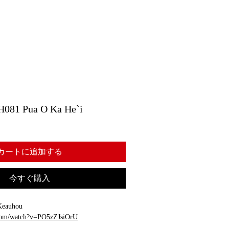
 Pua O Ka He`i
カートに追加する
今すぐ購入
Keauhou
.com/watch?v=PO5zZJsiOrU