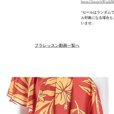
https://lin.ee/nW22kf
*セールはランダム
ル対象になる場合も
いませ。
フラレッスン動画一覧へ