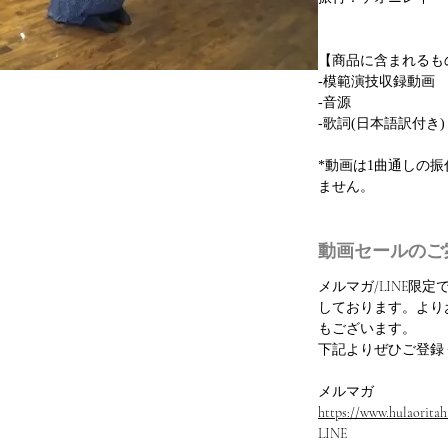
【商品に含まれるも
-模範演技収録動画
-音源
-歌詞(日本語訳付き)
*動画は1曲通しの
ません。
動画セールのご
メルマガ/LINE限
しております。より
もございます。
下記よりぜひご登録
メルマガ
https://www.hulaoritahi
LINE