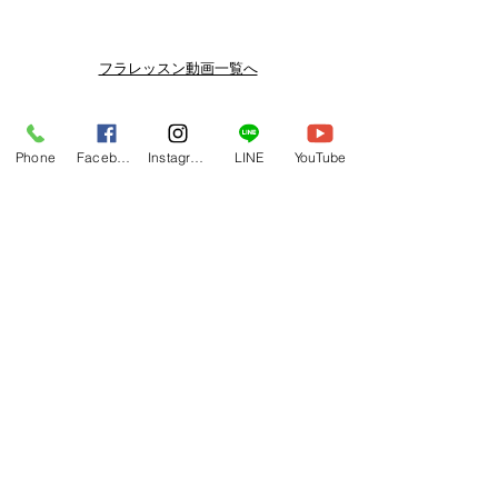
メルマガ/LINE限定で、不定期のレッ
スン動画セールを開催しております。
よりお得なまとめ買いプランや、DVD
フラレッスン動画一覧へ
納品もございます。
下記よりぜひご登録ください。
関連商品
メルマガ
Phone
Facebook
Instagram
LINE
YouTube
https://www.hulaoritahiti.jp/e-mail-
newsletter
LINE
https://lin.ee/nW22kfM
*セールはランダムで選曲されますの
で、こちら商品がセール対象になる場
合もございます。あらかじめご了承く
ださいませ。