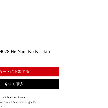
 He Nani Ku Ki`eki`e
カートに追加する
今すぐ購入
`e / Nathan Aweau
.com/watch?v=uVi8JEyjYYc
イ