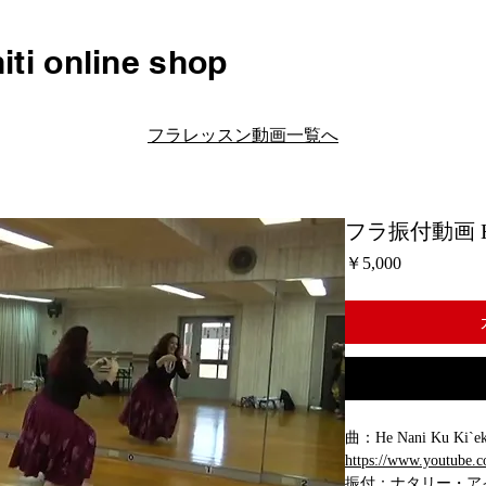
iti online shop
フラレッスン動画一覧へ
フラ振付動画 H078
価
￥5,000
格
曲：He Nani Ku Ki`eki
https://www.youtube
振付：ナタリー・ア