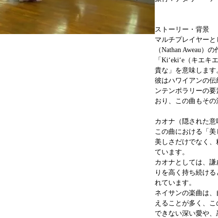
ストーリー・背景
マルチプレイヤーと
（Nathan Aweau
「Kiʻekiʻe（
貴な」を意味します
彼はハワイアンの伝
ンテンポラリーの要
おり、この曲もその
カオナ（隠された意
この曲における「美し
美しさだけでなく、
ています。
カオナとしては、謙
りを高く持ち続ける
れています。
ネイサンの楽曲は、
えることが多く、こ
できない深い愛や、