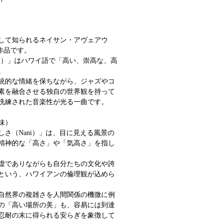
して知られるネイサン・アヴェアウ
）の作品です。
キエキエ）」はハワイ語で「高い、崇高な、高
。
統的な情緒を保ちながら、ジャズやコ
素を融合させる独自の世界観を持って
洗練された音楽性が光る一曲です。
味）
さ（Nani）」は、目に見える風景の
精神的な「高さ」や「気高さ」を指し
虚でありながらも自分たちの文化や誇
という、ハワイアンの倫理観が込めら
自然界の複雑さを人間関係の機微に例
の「高い場所の美」も、容易には到達
忍耐の末に得られる安らぎを象徴して