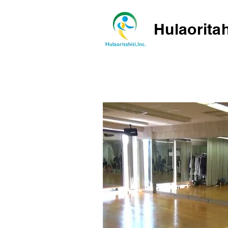
Hulaoritah