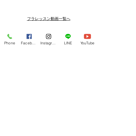
メルマガ/LINE限定で、不定期のレッ
スン動画セールを開催しております。
よりお得なまとめ買いプランや、DVD
フラレッスン動画一覧へ
納品もございます。
下記よりぜひご登録ください。
関連商品
メルマガ
Phone
Facebook
Instagram
LINE
YouTube
https://www.hulaoritahiti.jp/e-mail-
newsletter
LINE
https://lin.ee/nW22kfM
*セールはランダムで選曲されますの
で、こちら商品がセール対象になる場
合もございます。あらかじめご了承く
ださいませ。