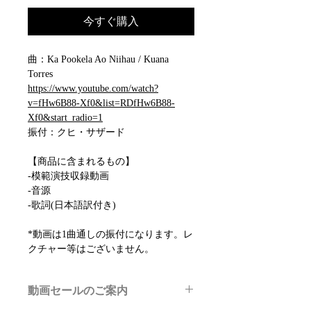
今すぐ購入
曲：Ka Pookela Ao Niihau / Kuana
Torres
https://www.youtube.com/watch?
v=fHw6B88-Xf0&list=RDfHw6B88-
Xf0&start_radio=1
振付：クヒ・サザード
【商品に含まれるもの】
-模範演技収録動画
-音源
-歌詞(日本語訳付き)
*動画は1曲通しの振付になります。レ
クチャー等はございません。
動画セールのご案内