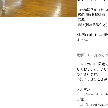
【商品に含まれるも
-模範演技収録動画
-音源
-歌詞(日本語訳付き)
*動画は1曲通しの
ません。
動画セールのご
メルマガ/LINE限
しております。より
もございます。
下記よりぜひご登録
メルマガ
https://www.hulaoritahi
LINE
https://lin.ee/nW22kf