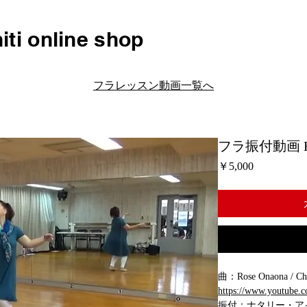
iti online shop
フラレッスン動画一覧へ
フラ振付動画 H05
価
￥5,000
格
曲：Rose Onaona / Cha
https://www.youtube
振付：ナタリー・ア