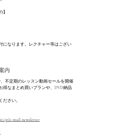
の】
振付になります。レクチャー等はござい
案内
定で、不定期のレッスン動画セールを開催
お得なまとめ買いプランや、DVD納品
ください。
ti.jp/e-mail-newsletter
M