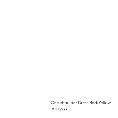
One-shoulder Dress Red/Yellow
価格
￥17,600