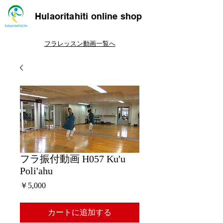
Hulaoritahiti online shop
フラレッスン動画一覧へ
フラ振付動画 H057 Ku'u
Poli'ahu
価
￥5,000
格
カートに追加する