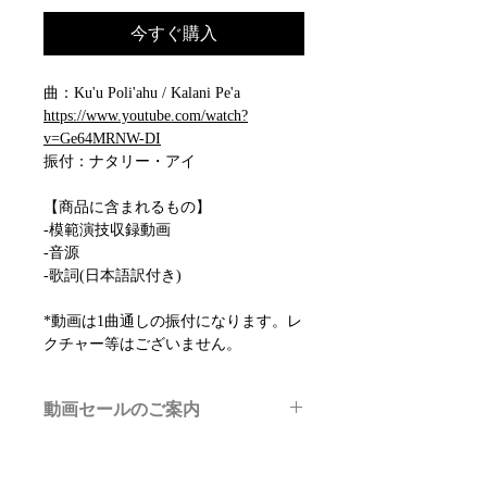
今すぐ購入
曲：Ku'u Poli'ahu / Kalani Pe'a
https://www.youtube.com/watch?
v=Ge64MRNW-DI
振付：ナタリー・アイ
【商品に含まれるもの】
-模範演技収録動画
-音源
-歌詞(日本語訳付き)
*動画は1曲通しの振付になります。レ
クチャー等はございません。
動画セールのご案内
メルマガ/LINE限定で、不定期のレッ
スン動画セールを開催しております。