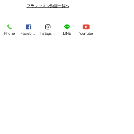
よりお得なまとめ買いプランや、DVD
フラレッスン動画一覧へ
納品もございます。
下記よりぜひご登録ください。
関連商品
メルマガ
Phone
Facebook
Instagram
LINE
YouTube
https://www.hulaoritahiti.jp/e-mail-
newsletter
LINE
https://lin.ee/nW22kfM
*セールはランダムで選曲されますの
で、こちら商品がセール対象になる場
合もございます。あらかじめご了承く
ださいませ。
One-shoulder Dress Red/Yellow
T114 Tapairu Koe 