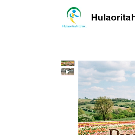
Hulaoritah