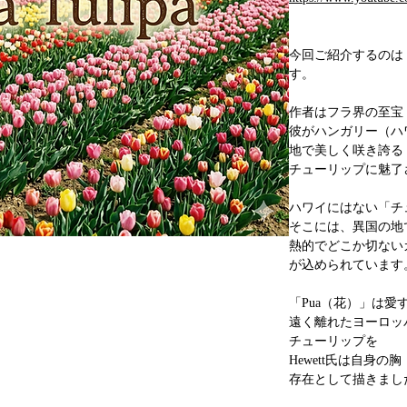
今回ご紹介するのは「P
す。
作者はフラ界の至宝 Frank
彼がハンガリー（ハワイ
地で美しく咲き誇る
チューリップに魅了
ハワイにはない「チ
そこには、異国の地
熱的でどこか切ない
が込められています
「Pua（花）」は愛
遠く離れたヨーロッ
チューリップを
Hewett氏は自身の
存在として描きまし