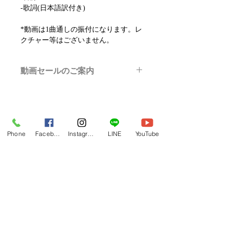
-歌詞(日本語訳付き)
*動画は1曲通しの振付になります。レ
クチャー等はございません。
動画セールのご案内
メルマガ/LINE限定で、不定期のレッ
スン動画セールを開催しております。
よりお得なまとめ買いプランや、DVD
フラレッスン動画一覧へ
納品もございます。
下記よりぜひご登録ください。
Phone
Facebook
Instagram
LINE
YouTube
関連商品
メルマガ
https://www.hulaoritahiti.jp/e-mail-
newsletter
LINE
https://lin.ee/nW22kfM
*セールはランダムで選曲されますの