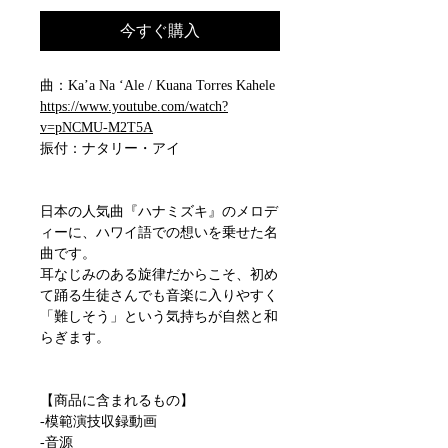
今すぐ購入
曲：Ka’a Na ‘Ale / Kuana Torres Kahele
https://www.youtube.com/watch?
v=pNCMU-M2T5A
振付：ナタリー・アイ
日本の人気曲『ハナミズキ』のメロデ
ィーに、ハワイ語での想いを乗せた名
曲です。
耳なじみのある旋律だからこそ、初め
て踊る生徒さんでも音楽に入りやすく
「難しそう」という気持ちが自然と和
らぎます。
【商品に含まれるもの】
-模範演技収録動画
-音源