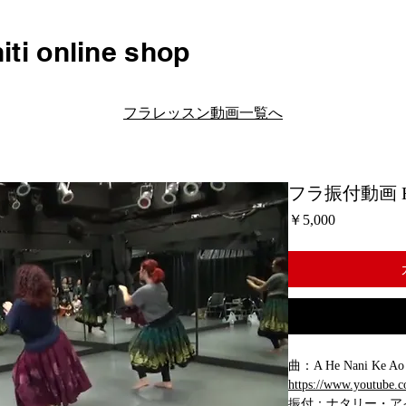
iti online shop
フラレッスン動画一覧へ
フラ振付動画 H041
価
￥5,000
格
曲：A He Nani Ke Ao N
https://www.youtube
振付：ナタリー・ア