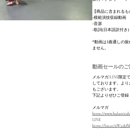
【商品に含まれるも
-模範演技収録動画
-音源
-歌詞(日本語訳付き)
*動画は1曲通しの
ません。
動画セールのご
メルマガ/LINE限
しております。より
もございます。
下記よりぜひご登録
メルマガ
https://www.hulaoritahi
LINE
https://lin.ee/nW22kf