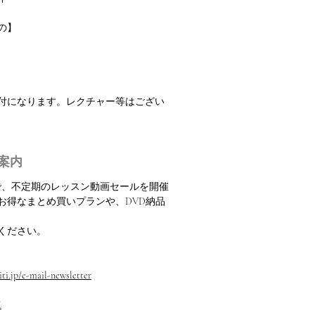
の】
振付になります。レクチャー等はござい
案内
定で、不定期のレッスン動画セールを開催
お得なまとめ買いプランや、DVD納品
ください。
ti.jp/e-mail-newsletter
M