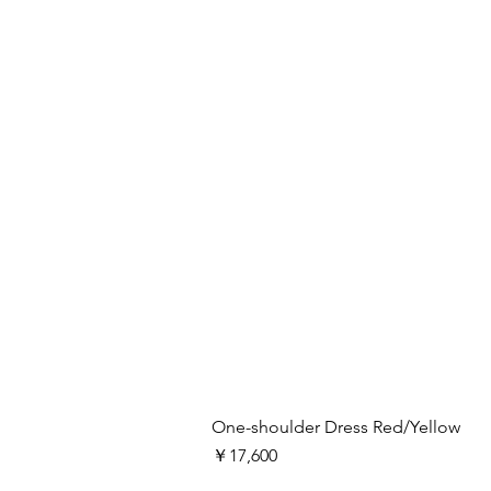
One-shoulder Dress Red/Yellow
価格
￥17,600