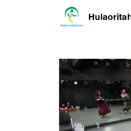
Hulaoritah