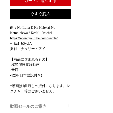
カートに追加する
今すぐ購入
曲：No Luna E Ka Halekai No
Kama`alewa / Keali`i Reichel
https://www.youtube.com/watch?
v=jtu1_bSyciA
振付：ナタリー・アイ
【商品に含まれるもの】
-模範演技収録動画
-音源
-歌詞(日本語訳付き)
*動画は1曲通しの振付になります。レ
クチャー等はございません。
動画セールのご案内