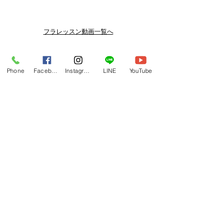
メルマガ/LINE限定で、不定期のレッ
スン動画セールを開催しております。
よりお得なまとめ買いプランや、DVD
フラレッスン動画一覧へ
納品もございます。
下記よりぜひご登録ください。
関連商品
メルマガ
Phone
Facebook
Instagram
LINE
YouTube
https://www.hulaoritahiti.jp/e-mail-
newsletter
LINE
https://lin.ee/nW22kfM
*セールはランダムで選曲されますの
で、こちら商品がセール対象になる場
合もございます。あらかじめご了承く
ださいませ。