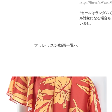
https://lin.ee/nW22kf
*セールはランダム
ル対象になる場合も
いませ。
フラレッスン動画一覧へ