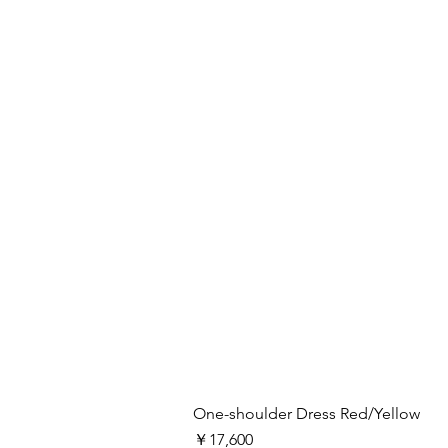
One-shoulder Dress Red/Yellow
価格
￥17,600