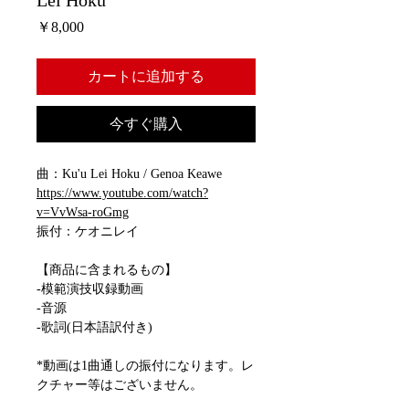
Lei Hoku
価
￥8,000
格
カートに追加する
今すぐ購入
曲：Ku'u Lei Hoku / Genoa Keawe
https://www.youtube.com/watch?
v=VvWsa-roGmg
振付：ケオニレイ
【商品に含まれるもの】
-模範演技収録動画
-音源
-歌詞(日本語訳付き)
*動画は1曲通しの振付になります。レ
クチャー等はございません。