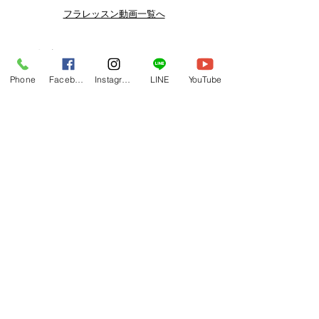
よりお得なまとめ買いプランや、DVD
フラレッスン動画一覧へ
納品もございます。
下記よりぜひご登録ください。
関連商品
メルマガ
Phone
Facebook
Instagram
LINE
YouTube
https://www.hulaoritahiti.jp/e-mail-
newsletter
LINE
https://lin.ee/nW22kfM
*セールはランダムで選曲されますの
で、こちら商品がセール対象になる場
合もございます。あらかじめご了承く
ださいませ。
One-shoulder Dress Red/Yellow
T114 Tapairu Koe 