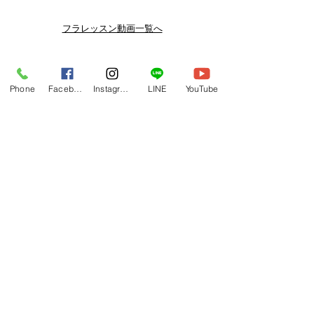
スン動画セールを開催しております。
よりお得なまとめ買いプランや、DVD
フラレッスン動画一覧へ
納品もございます。
下記よりぜひご登録ください。
関連商品
メルマガ
Phone
Facebook
Instagram
LINE
YouTube
https://www.hulaoritahiti.jp/e-mail-
newsletter
LINE
https://lin.ee/nW22kfM
*セールはランダムで選曲されますの
で、こちら商品がセール対象になる場
合もございます。あらかじめご了承く
ださいませ。