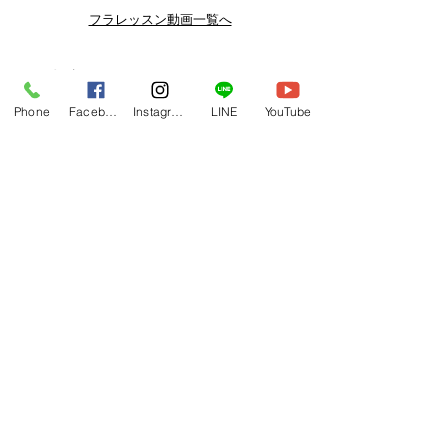
よりお得なまとめ買いプランや、DVD
フラレッスン動画一覧へ
納品もございます。
下記よりぜひご登録ください。
関連商品
メルマガ
Phone
Facebook
Instagram
LINE
YouTube
https://www.hulaoritahiti.jp/e-mail-
newsletter
LINE
https://lin.ee/nW22kfM
*セールはランダムで選曲されますの
で、こちら商品がセール対象になる場
合もございます。あらかじめご了承く
ださいませ。
One-shoulder Dress Red/Yellow
T114 Tapairu Koe 