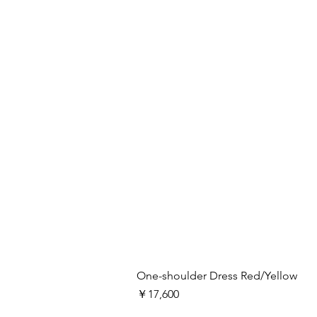
One-shoulder Dress Red/Yellow
価格
￥17,600