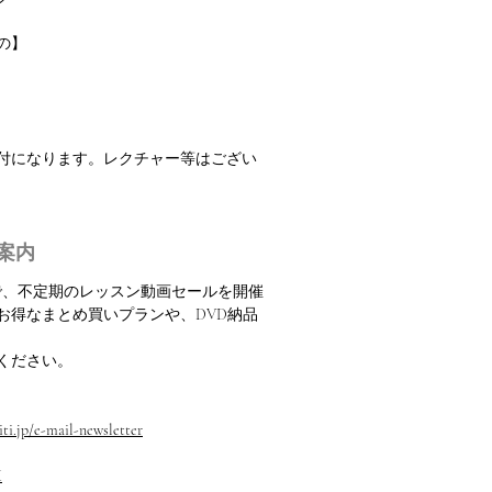
の】
振付になります。レクチャー等はござい
案内
定で、不定期のレッスン動画セールを開催
お得なまとめ買いプランや、DVD納品
ください。
ti.jp/e-mail-newsletter
M