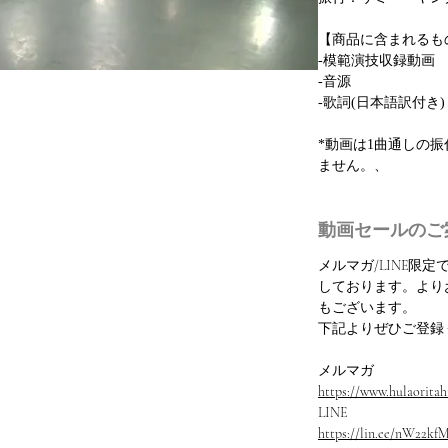
【商品に含まれるも
-模範演技収録動画
-音源
-歌詞(日本語訳付き)
*動画は1曲通しの
ません。、
動画セールのご
メルマガ/LINE限
しております。より
もございます。
下記よりぜひご登録
メルマガ
https://www.hulaoritahi
LINE
https://lin.ee/nW22kf