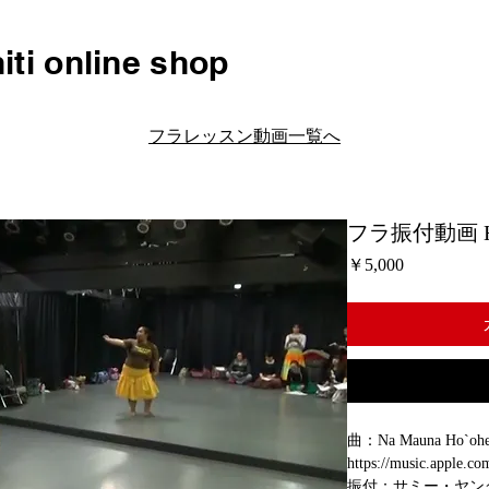
iti online shop
フラレッスン動画一覧へ
フラ振付動画 H02
価
￥5,000
格
曲：Na Mauna Ho`oheno
https://music.apple.c
振付：サミー・ヤン