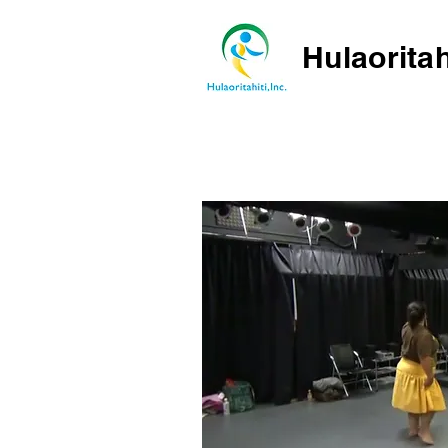
Hulaoritah