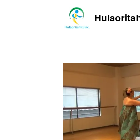
Hulaoritah