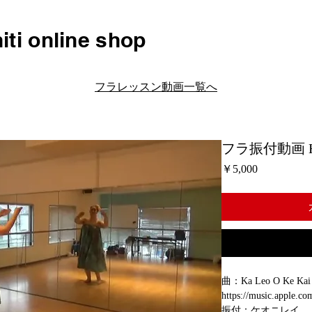
iti online shop
フラレッスン動画一覧へ
フラ振付動画 H017
価
￥5,000
格
曲：Ka Leo O Ke Kai /
https://music.apple.c
振付：ケオニレイ