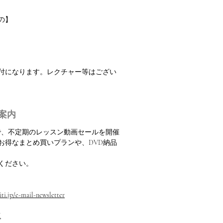
の】
振付になります。レクチャー等はござい
案内
定で、不定期のレッスン動画セールを開催
お得なまとめ買いプランや、DVD納品
ください。
ti.jp/e-mail-newsletter
M