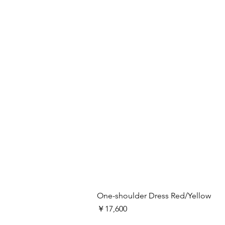
One-shoulder Dress Red/Yellow
価格
￥17,600