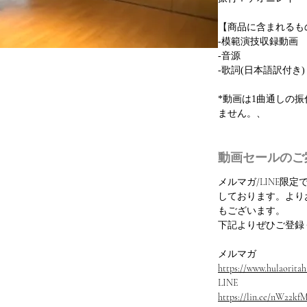
【商品に含まれるも
-模範演技収録動画
-音源
-歌詞(日本語訳付き)
*動画は1曲通しの
ません。、
動画セールのご
メルマガ/LINE限
しております。より
もございます。
下記よりぜひご登録
メルマガ
https://www.hulaoritahi
LINE
https://lin.ee/nW22kf