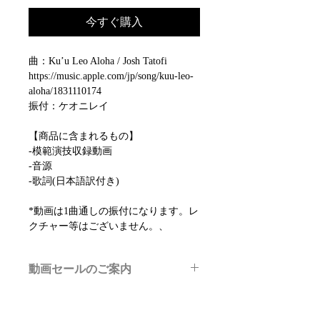
今すぐ購入
曲：Ku’u Leo Aloha / Josh Tatofi
https://music.apple.com/jp/song/kuu-leo-
aloha/1831110174
振付：ケオニレイ
【商品に含まれるもの】
-模範演技収録動画
-音源
-歌詞(日本語訳付き)
*動画は1曲通しの振付になります。レ
クチャー等はございません。、
動画セールのご案内
メルマガ/LINE限定で、不定期のレッ
スン動画セールを開催しております。