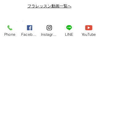
よりお得なまとめ買いプランや、DVD
フラレッスン動画一覧へ
納品もございます。
下記よりぜひご登録ください。
関連商品
メルマガ
Phone
Facebook
Instagram
LINE
YouTube
https://www.hulaoritahiti.jp/e-mail-
newsletter
LINE
https://lin.ee/nW22kfM
*セールはランダムで選曲されますの
で、こちら商品がセール対象になる場
合もございます。あらかじめご了承く
ださいませ。
One-shoulder Dress Red/Yellow
T114 Tapairu Koe 