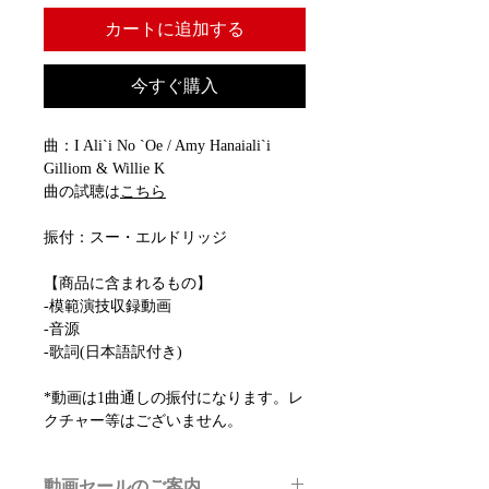
カートに追加する
今すぐ購入
曲：I Ali`i No `Oe / Amy Hanaiali`i
Gilliom & Willie K
曲の試聴は
こちら
振付：スー・エルドリッジ
【商品に含まれるもの】
-模範演技収録動画
-音源
-歌詞(日本語訳付き)
*動画は1曲通しの振付になります。レ
クチャー等はございません。
動画セールのご案内