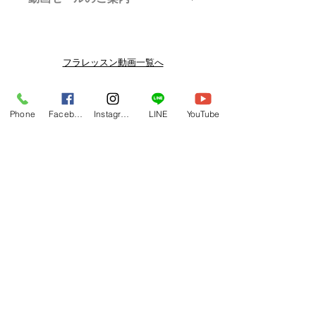
メルマガ/LINE限定で、不定期のレッ
スン動画セールを開催しております。
よりお得なまとめ買いプランや、DVD
フラレッスン動画一覧へ
納品もございます。
下記よりぜひご登録ください。
関連商品
メルマガ
Phone
Facebook
Instagram
LINE
YouTube
https://www.hulaoritahiti.jp/e-mail-
newsletter
LINE
https://lin.ee/nW22kfM
*セールはランダムで選曲されますの
で、こちら商品がセール対象になる場
合もございます。あらかじめご了承く
ださいませ。