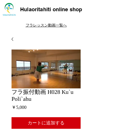
Hulaoritahiti online shop
フラレッスン動画一覧へ
フラ振付動画 H028 Ku`u
Poli`ahu
価
￥5,000
格
カートに追加する