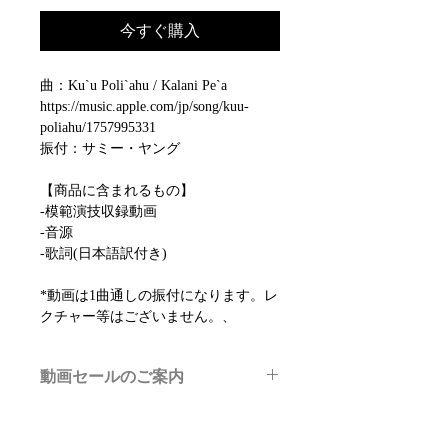
今すぐ購入
曲：Ku`u Poli`ahu / Kalani Pe`a
https://music.apple.com/jp/song/kuu-
poliahu/1757995331
振付：サミー・ヤング
【商品に含まれるもの】
-模範演技収録動画
-音源
-歌詞(日本語訳付き)
*動画は1曲通しの振付になります。レ
クチャー等はございません。、
動画セールのご案内
メルマガ/LINE限定で、不定期のレッ
スン動画セールを開催しております。