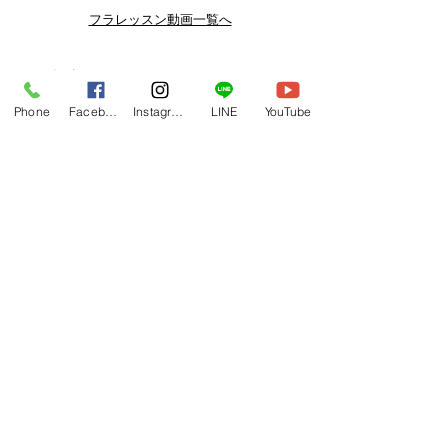
よりお得なまとめ買いプランや、DVD
フラレッスン動画一覧へ
納品もございます。
下記よりぜひご登録ください。
関連商品
メルマガ
Phone
Facebook
Instagram
LINE
YouTube
https://www.hulaoritahiti.jp/e-mail-
newsletter
LINE
https://lin.ee/nW22kfM
*セールはランダムで選曲されますの
で、こちら商品がセール対象になる場
合もございます。あらかじめご了承く
ださいませ。
One-shoulder Dress Red/Yellow
T114 Tapairu Koe 