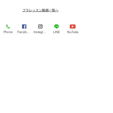
スン動画セールを開催しております。
よりお得なまとめ買いプランや、DVD
フラレッスン動画一覧へ
納品もございます。
下記よりぜひご登録ください。
Related Products
メルマガ
Phone
Facebook
Instagram
LINE
YouTube
https://www.hulaoritahiti.jp/e-mail-
newsletter
LINE
https://lin.ee/nW22kfM
*セールはランダムで選曲されますの
で、こちら商品がセール対象になる場
合もございます。あらかじめご了承く
ださいませ。